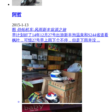
阿哲
2015-1-13
图
劲拓机车-风雨新丰翁源之旅
早计划好了14年12月27号出游新丰泡温泉和S244省道看
枫叶，可惜27号早上雨下个不停，但是下雨并没 ...