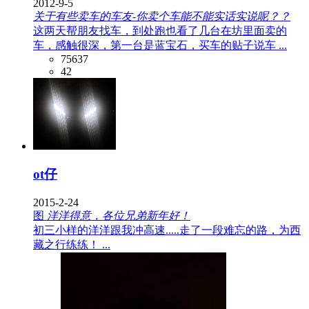
2012-9-5
关于有些卖车的车友-你卖个车能不能实话实说呢？？
这两天帮朋友找车，到处跑也看了几台在坊里面卖的
车，感触很深，第一台是蓝宝石，买车的贴子说车 ...
75637
42
ot仔
2015-2-24
图
洋洋得意，各位兄弟新年好！
初三小样的洋洋跟我冲高速.....走了一段难忘的路，为西
藏之行练练！ ...