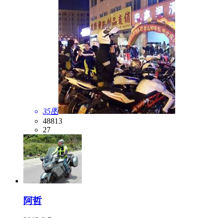
35图
48813
27
阿哲