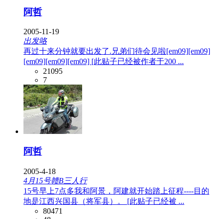
阿哲
2005-11-19
出发咯
再过十来分钟就要出发了.兄弟们待会见啦[em09][em09]
[em09][em09][em09] [此贴子已经被作者于200 ...
21095
7
阿哲
2005-4-18
4月15号赣B三人行
15号早上7点多我和阿景，阿建就开始踏上征程----目的
地是江西兴国县（将军县）。 [此贴子已经被 ...
80471