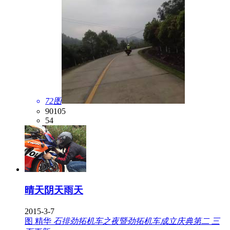
72图
90105
54
晴天阴天雨天
2015-3-7
图
精华
石排劲拓机车之夜暨劲拓机车成立庆典第二 三