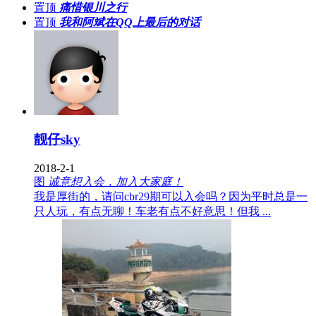
置顶
痛惜银川之行
置顶
我和阿斌在QQ上最后的对话
靓仔sky
2018-2-1
图
诚意想入会，加入大家庭！
我是厚街的，请问cbr29期可以入会吗？因为平时总是一
只人玩，有点无聊！车老有点不好意思！但我 ...