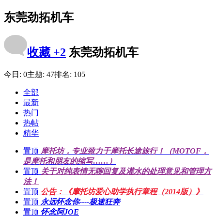
东莞劲拓机车
收藏
+2
东莞劲拓机车
今日:
0
主题:
47
排名:
105
全部
最新
热门
热帖
精华
置顶
摩托坊，专业致力于摩托长途旅行！（MOTOF，
是摩托和朋友的缩写……）
置顶
关于对纯表情无聊回复及灌水的处理意见和管理方
法！
置顶
公告：《摩托坊爱心助学执行章程（2014版）》
置顶
永远怀念你----极速狂奔
置顶
怀念阿JOE