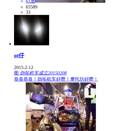
61图
65589
33
ot仔
2015-2-12
图
劲拓机车成立20150208
恭喜恭喜！劲拓机车好嘢！摩托坊好嘢！