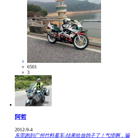
6501
3
阿哲
2012-9-4
东莞跑到广州竹料看车-结果给放鸽子了！气愤啊，骗