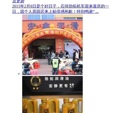
页更新
2015年2月8日是个好日子，石排劲拓机车迎来喜庆的一
日，因个人原因迟来上贴倍感抱歉！特别鸣谢“ ...