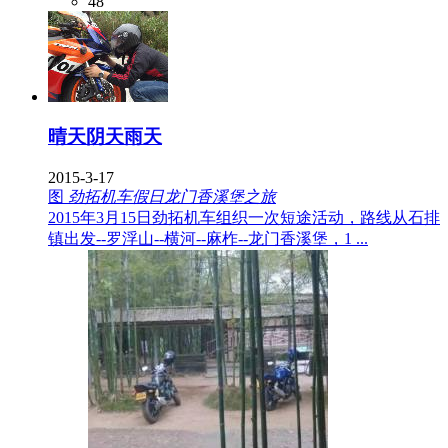
48
晴天阴天雨天
2015-3-17
图
劲拓机车假日龙门香溪堡之旅
2015年3月15日劲拓机车组织一次短途活动，路线从石排
镇出发--罗浮山--横河--麻柞--龙门香溪堡，1 ...