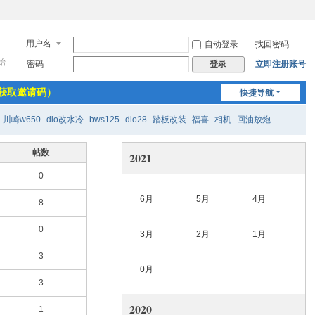
用户名
自动登录
找回密码
始
密码
立即注册账号
登录
获取邀请码）
快捷导航
川崎w650
dio改水冷
bws125
dio28
踏板改装
福喜
相机
回油放炮
帖数
2021
0
6月
5月
4月
8
0
3月
2月
1月
3
0月
3
2020
1