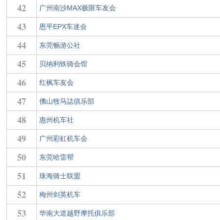
42
广州南沙MAX极限车友会
43
恩平EPX车迷会
44
东莞畅游公社
45
贝纳利铁骑会馆
46
红枫车友会
47
佛山牧马誌俱乐部
48
惠州机车社
49
广州彩虹机车会
50
东莞哈雷帮
51
珠海骑士联盟
52
梅州剑英机车
53
华南大道越野摩托俱乐部