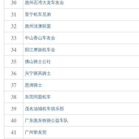
30
惠州石湾大龙车友会
31
普宁机车兄弟
32
惠州淡澳联盟
33
中山香山车友会
34
阳江摩旅机车会
35
佛山骑士公社
36
兴宁驱风骑士
37
恩洲骑士
38
东莞同盟机车
39
茂名油城机车俱乐部
40
广东惠东铁骑公益车队
41
广州挚友营