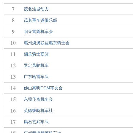
7
茂名油城动力
8
茂名重车道俱乐部
9
阳春雷霆机车会
10
惠州淡澳联盟惠东骑士会
11
韶关骑士联盟
12
罗定风驰机车
13
广东哈雷车队
14
佛山高明CGM车友会
15
东莞传奇机车会
16
英德铁骑机车社
17
碣石玄武车队