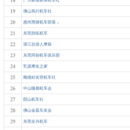
18
广州新塘新英机车社
19
佛山风行机车社
20
惠州黑猪机车部落 』
21
东莞劲拓机车
22
湛江自游人摩旅
23
东莞同创机车俱乐部
24
乳源摩友之家
25
顺德好友营机车社
26
中山隆都机车会
27
阳山机车社
28
佛山金磊车友会
29
东莞全兴机车