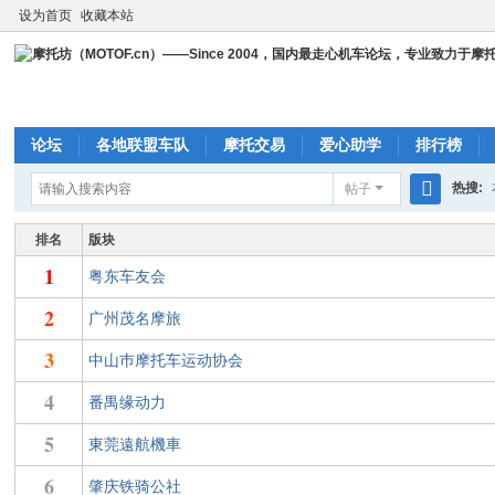
设为首页
收藏本站
论坛
各地联盟车队
摩托交易
爱心助学
排行榜
热搜:
帖子
搜
cbr23
排名
版块
索
1
粤东车友会
2
广州茂名摩旅
3
中山巿摩托车运动协会
4
番禺缘动力
5
東莞遠航機車
6
肇庆铁骑公社