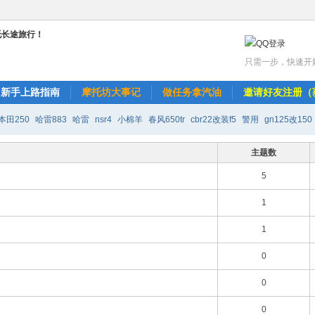
只需一步，快速开
新手上路指南
摩托坊大事记
做任务拿汽油
邀请好友注册（
本田250
哈雷883
哈雷
nsr4
小棉羊
春风650tr
cbr22改装f5
警用
gn125改150
改r6
天剑k改装150
水莲寺璐珈
主题数
5
1
1
0
0
0