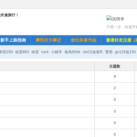
只需一步，快速开
新手上路指南
摩托坊大事记
做任务拿汽油
邀请好友注册（
本田250
哈雷883
哈雷
nsr4
小棉羊
春风650tr
cbr22改装f5
警用
gn125改150
改r6
天剑k改装150
水莲寺璐珈
主题数
8
2
0
0
0
0