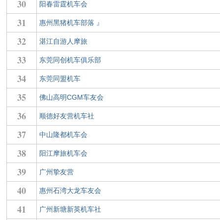
30
阳春雷霆机车会
31
惠州黑猪机车部落 』
32
湛江自游人摩旅
33
东莞同创机车俱乐部
34
东莞同盟机车
35
佛山高明CGM车友会
36
顺德好友营机车社
37
中山隆都机车会
38
阳江摩旅机车会
39
广州挚友营
40
惠州石湾大龙车友会
41
广州新塘新英机车社