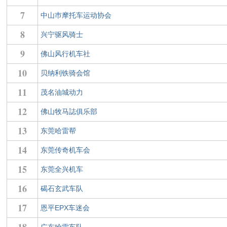
7
中山巿摩托车运动协会
8
兴宁驱风骑士
9
佛山风行机车社
10
贝纳利铁骑会馆
11
茂名油城动力
12
佛山牧马誌俱乐部
13
东莞哈雷帮
14
东莞传奇机车会
15
东莞全兴机车
16
碣石玄武车队
17
恩平EPX车迷会