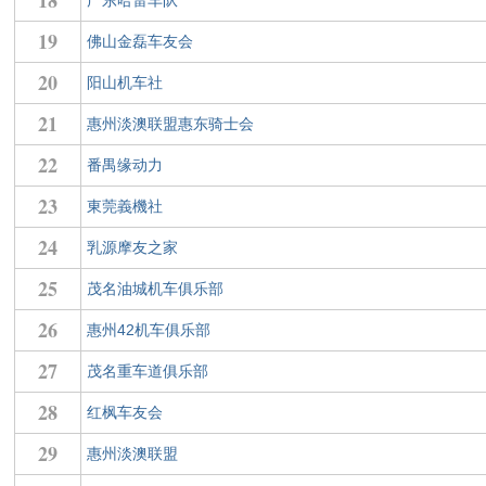
18
广东哈雷车队
19
佛山金磊车友会
20
阳山机车社
21
惠州淡澳联盟惠东骑士会
22
番禺缘动力
23
東莞義機社
24
乳源摩友之家
25
茂名油城机车俱乐部
26
惠州42机车俱乐部
27
茂名重车道俱乐部
28
红枫车友会
29
惠州淡澳联盟