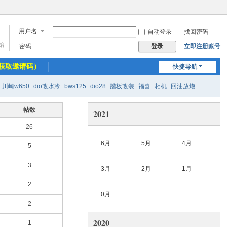
用户名
自动登录
找回密码
始
密码
立即注册账号
登录
获取邀请码）
快捷导航
川崎w650
dio改水冷
bws125
dio28
踏板改装
福喜
相机
回油放炮
帖数
2021
26
6月
5月
4月
5
3
3月
2月
1月
2
0月
2
2020
1