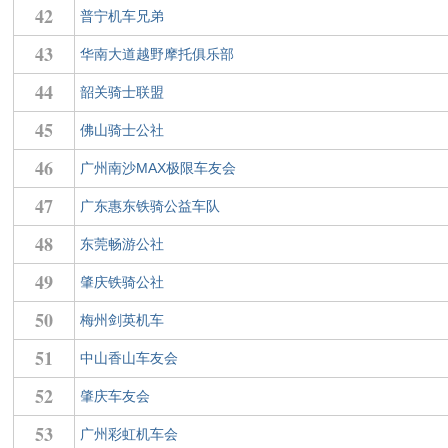
42
普宁机车兄弟
43
华南大道越野摩托俱乐部
44
韶关骑士联盟
45
佛山骑士公社
46
广州南沙MAX极限车友会
47
广东惠东铁骑公益车队
48
东莞畅游公社
49
肇庆铁骑公社
50
梅州剑英机车
51
中山香山车友会
52
肇庆车友会
53
广州彩虹机车会