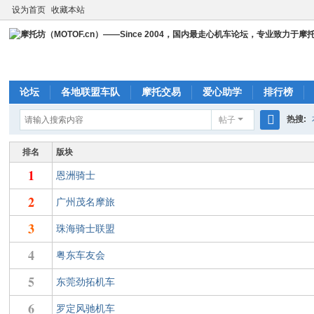
设为首页
收藏本站
论坛
各地联盟车队
摩托交易
爱心助学
排行榜
热搜:
帖子
搜
cbr23
排名
版块
索
1
恩洲骑士
2
广州茂名摩旅
3
珠海骑士联盟
4
粤东车友会
5
东莞劲拓机车
6
罗定风驰机车