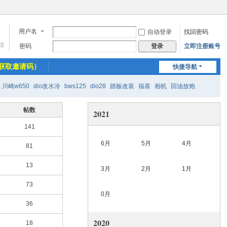
用户名
自动登录
找回密码
始
密码
立即注册账号
登录
获取邀请码）
快捷导航
川崎w650
dio改水冷
bws125
dio28
踏板改装
福喜
相机
回油放炮
帖数
2021
141
6月
5月
4月
81
13
3月
2月
1月
73
0月
36
2020
18