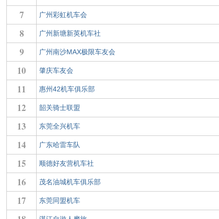
7
广州彩虹机车会
8
广州新塘新英机车社
9
广州南沙MAX极限车友会
10
肇庆车友会
11
惠州42机车俱乐部
12
韶关骑士联盟
13
东莞全兴机车
14
广东哈雷车队
15
顺德好友营机车社
16
茂名油城机车俱乐部
17
东莞同盟机车