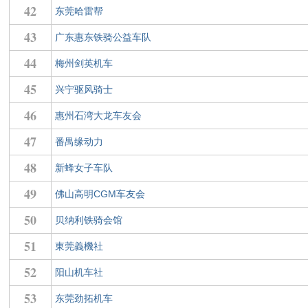
42
东莞哈雷帮
43
广东惠东铁骑公益车队
44
梅州剑英机车
45
兴宁驱风骑士
46
惠州石湾大龙车友会
47
番禺缘动力
48
新蜂女子车队
49
佛山高明CGM车友会
50
贝纳利铁骑会馆
51
東莞義機社
52
阳山机车社
53
东莞劲拓机车