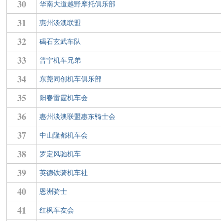
30
华南大道越野摩托俱乐部
31
惠州淡澳联盟
32
碣石玄武车队
33
普宁机车兄弟
34
东莞同创机车俱乐部
35
阳春雷霆机车会
36
惠州淡澳联盟惠东骑士会
37
中山隆都机车会
38
罗定风驰机车
39
英德铁骑机车社
40
恩洲骑士
41
红枫车友会