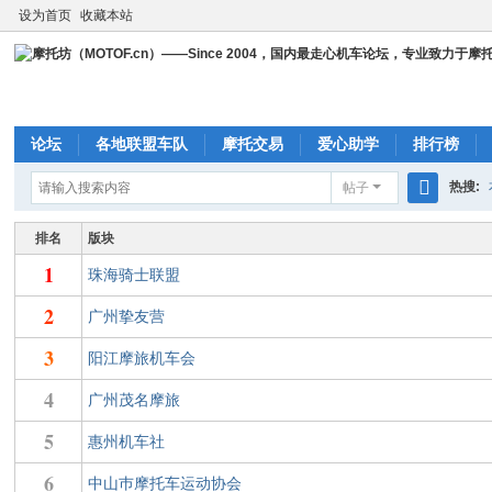
设为首页
收藏本站
论坛
各地联盟车队
摩托交易
爱心助学
排行榜
热搜:
帖子
搜
cbr23
排名
版块
索
1
珠海骑士联盟
2
广州挚友营
3
阳江摩旅机车会
4
广州茂名摩旅
5
惠州机车社
6
中山巿摩托车运动协会