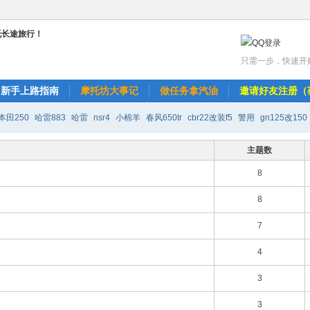
只需一步，快速开
新手上路指南
摩托坊大事记
做任务拿汽油
邀请好友注册（
本田250
哈雷883
哈雷
nsr4
小棉羊
春风650tr
cbr22改装f5
警用
gn125改150
改r6
天剑k改装150
水莲寺璐珈
主题数
8
8
7
4
3
3