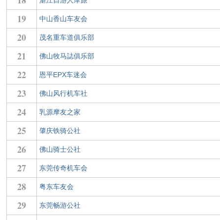
18
湛江自游人摩旅
19
中山香山车友会
20
茂名重车道俱乐部
21
佛山牧马誌俱乐部
22
恩平EPX车迷会
23
佛山风行机车社
24
乳源摩友之家
25
肇庆铁骑公社
26
佛山骑士公社
27
东莞传奇机车会
28
粤东车友会
29
东莞畅游公社