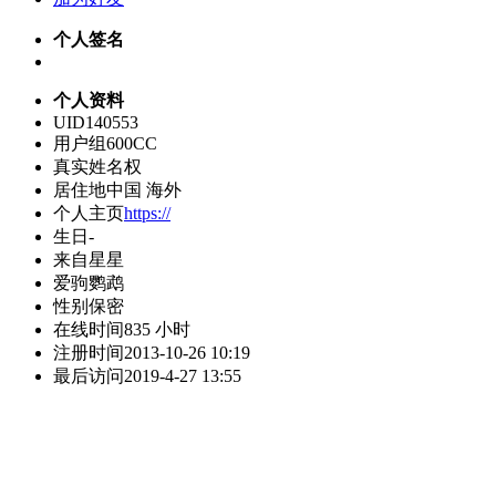
个人签名
个人资料
UID
140553
用户组
600CC
真实姓名
权
居住地
中国 海外
个人主页
https://
生日
-
来自
星星
爱驹
鹦鹉
性别
保密
在线时间
835 小时
注册时间
2013-10-26 10:19
最后访问
2019-4-27 13:55