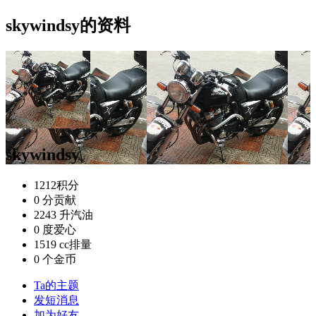
skywindsy的资料
skywindsy
1212
积分
0 分
贡献
2243 升
汽油
0 度
爱心
1519 cc
排量
0 个
金币
Ta的主题
发短消息
加为好友