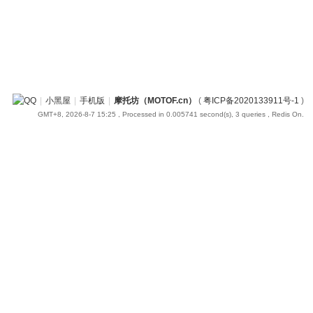
|
小黑屋
|
手机版
|
摩托坊（MOTOF.cn）
(
粤ICP备2020133911号-1
)
GMT+8, 2026-8-7 15:25
, Processed in 0.005741 second(s), 3 queries , Redis On.