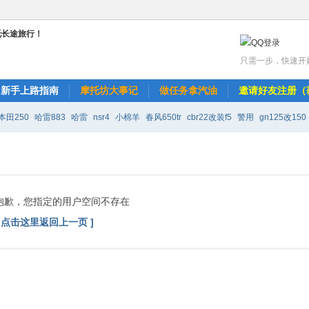
只需一步，快速开
新手上路指南
摩托坊大事记
做任务拿汽油
邀请好友注册（
本田250
哈雷883
哈雷
nsr4
小棉羊
春风650tr
cbr22改装f5
警用
gn125改150
改r6
天剑k改装150
水莲寺璐珈
抱歉，您指定的用户空间不存在
[ 点击这里返回上一页 ]