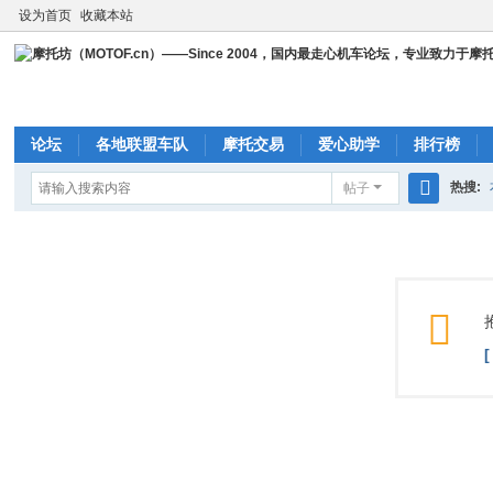
设为首页
收藏本站
论坛
各地联盟车队
摩托交易
爱心助学
排行榜
热搜:
帖子
搜
cbr23
索