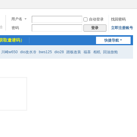
用户名
自动登录
找回密码
始
密码
立即注册账号
登录
获取邀请码）
快捷导航
川崎w650
dio改水冷
bws125
dio28
踏板改装
福喜
相机
回油放炮