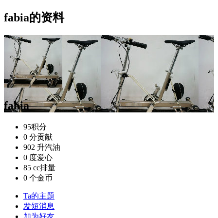
fabia的资料
fabia
95
积分
0 分
贡献
902 升
汽油
0 度
爱心
85 cc
排量
0 个
金币
Ta的主题
发短消息
加为好友