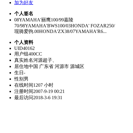
加为好友
个人签名
08YAMAHA'丽鹰100/99嘉陵
70/98YAMAHA'BWS100/03HONDA' FOZAR250/
现骑爱驹.00HONDA'ZX38/07YAMAHA'R6...
个人资料
UID
40162
用户组
400CC
真实姓名
河源超子、
居住地
中国 广东省 河源市 源城区
生日
-
性别
男
在线时间
1207 小时
注册时间
2007-9-19 00:21
最后访问
2018-3-6 19:31