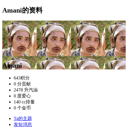
Amani的资料
Amani
643
积分
0 分
贡献
2478 升
汽油
0 度
爱心
140 cc
排量
0 个
金币
Ta的主题
发短消息