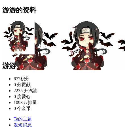
游游的资料
游游
672
积分
0 分
贡献
2235 升
汽油
0 度
爱心
1093 cc
排量
0 个
金币
Ta的主题
发短消息