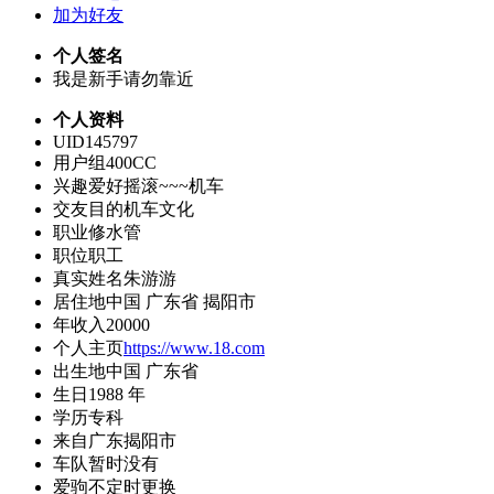
加为好友
个人签名
我是新手请勿靠近
个人资料
UID
145797
用户组
400CC
兴趣爱好
摇滚~~~机车
交友目的
机车文化
职业
修水管
职位
职工
真实姓名
朱游游
居住地
中国 广东省 揭阳市
年收入
20000
个人主页
https://www.18.com
出生地
中国 广东省
生日
1988 年
学历
专科
来自
广东揭阳市
车队
暂时没有
爱驹
不定时更换