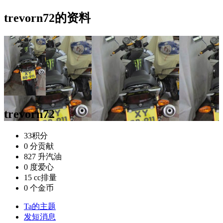
trevorn72的资料
trevorn72
33
积分
0 分
贡献
827 升
汽油
0 度
爱心
15 cc
排量
0 个
金币
Ta的主题
发短消息