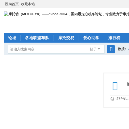
设为首页
收藏本站
论坛
各地联盟车队
摩托交易
爱心助学
排行榜
热搜:
帖子
搜
cbr23
索
请稍候...