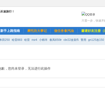
只需一步，快速开
新手上路指南
摩托坊大事记
做任务拿汽油
邀请好友注册（
本田250
哈雷883
哈雷
nsr4
小棉羊
春风650tr
cbr22改装f5
警用
gn125改150
改r6
天剑k改装150
水莲寺璐珈
抱歉，您尚未登录，无法进行此操作