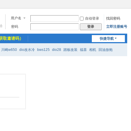
用户名
自动登录
找回密码
始
密码
立即注册账号
登录
获取邀请码）
快捷导航
川崎w650
dio改水冷
bws125
dio28
踏板改装
福喜
相机
回油放炮