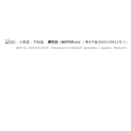
|
小黑屋
|
手机版
|
摩托坊（MOTOF.cn）
(
粤ICP备2020133911号-1
)
GMT+8, 2026-8-8 10:30
, Processed in 0.004337 second(s), 1 queries , Redis On.