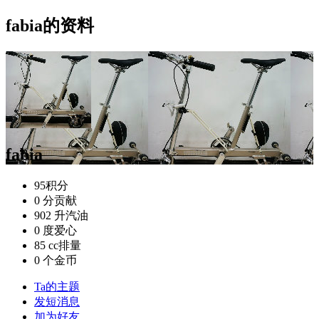
fabia的资料
fabia
95
积分
0 分
贡献
902 升
汽油
0 度
爱心
85 cc
排量
0 个
金币
Ta的主题
发短消息
加为好友