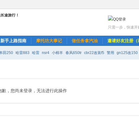
只需一步，快速开
新手上路指南
摩托坊大事记
做任务拿汽油
邀请好友注册（
本田250
哈雷883
哈雷
nsr4
小棉羊
春风650tr
cbr22改装f5
警用
gn125改150
改r6
天剑k改装150
水莲寺璐珈
抱歉，您尚未登录，无法进行此操作