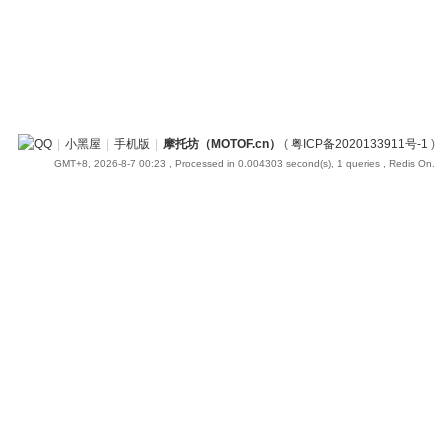
|
小黑屋
|
手机版
|
摩托坊（MOTOF.cn）
(
粤ICP备2020133911号-1
)
GMT+8, 2026-8-7 00:23
, Processed in 0.004303 second(s), 1 queries , Redis On.