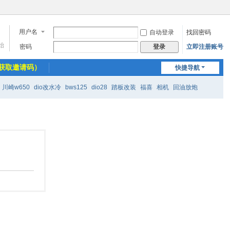
用户名
自动登录
找回密码
始
密码
立即注册账号
登录
获取邀请码）
快捷导航
川崎w650
dio改水冷
bws125
dio28
踏板改装
福喜
相机
回油放炮