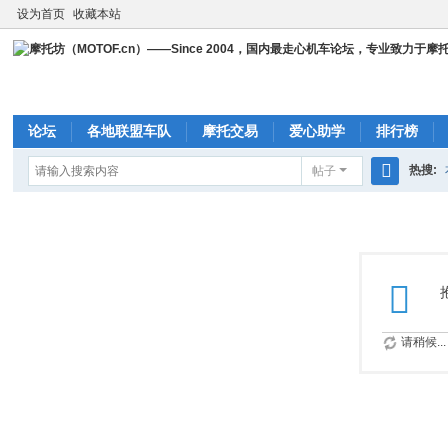
设为首页
收藏本站
论坛
各地联盟车队
摩托交易
爱心助学
排行榜
热搜:
帖子
搜
cbr23
索
请稍候...